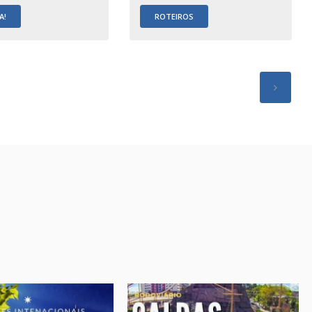
A!
ROTEIROS
.