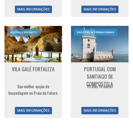
MAIS INFORMAÇÕES
MAIS INFORMAÇÕES
HOTÉIS E RESORTS
PACOTES INTERNACIONAIS
VILA GALÉ FORTALEZA
PORTUGAL COM
SANTIAGO DE
COMPOSTELA
Sua melhor opção de
15 dias 14 noites
hospedagem na Praia do Futuro.
MAIS INFORMAÇÕES
MAIS INFORMAÇÕES