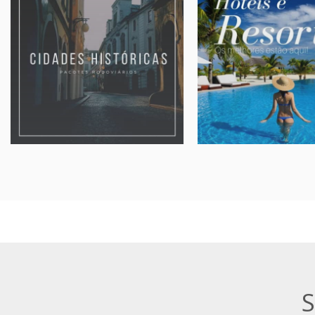
CIDADES HISTÓRICAS
HOTÉIS E RESO
Viagens para você viajar no
Os melhores estão aqu
tempo
Nacionais, Internacion
Conheça as cidades históricas
praia, campo ou ski
de Minas Gerais
sob-consul
A partir de:
sob-consulta
A partir de:
» Reserve aqui!
» Roteiros
S