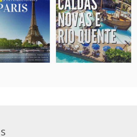
NACIONAIS
CALDAS NOVAS
res destinos
Viagens para a família
onais
Caldas Novas e Rio Quente.
riente médio, Ásia,
Aéreo e rodoviário
 Américas
sob-consulta
A partir de:
sob-consulta
» Veja mais...
s...
ns