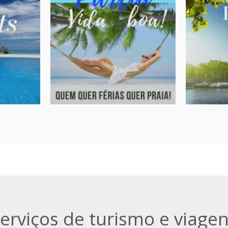
RTS
LITORAL BRASILEIRO
INTER
i!
Partiu vida boa
Os melho
internaci
ais,
Os melhores destinos para o
Europa, O
litoral brasileiro!
Oceania,
ta
sob-consulta
A partir de:
A partir de:
» Destinos
» Veja mai
erviços de turismo e viage