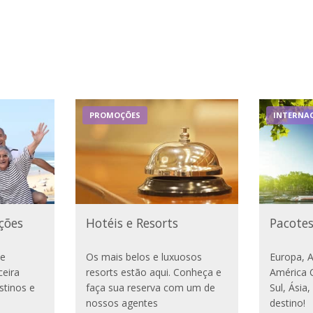
PROMOÇÕES
INTERNAC
ções
Hotéis e Resorts
Pacotes
te
Os mais belos e luxuosos
Europa, 
ceira
resorts estão aqui. Conheça e
América C
stinos e
faça sua reserva com um de
Sul, Ásia
nossos agentes
destino!