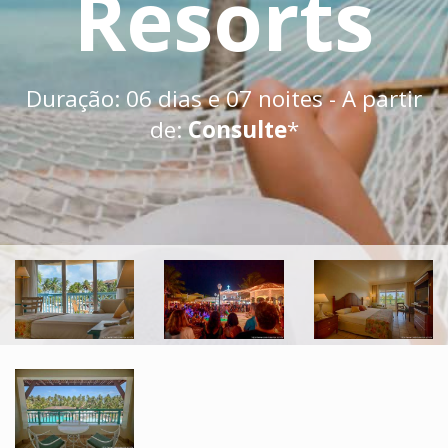
Resorts
Duração: 06 dias e 07 noites - A partir
de:
Consulte
*