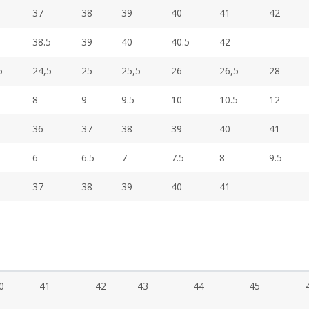
37
38
39
40
41
42
38.5
39
40
40.5
42
–
5
24,5
25
25,5
26
26,5
28
8
9
9.5
10
10.5
12
36
37
38
39
40
41
6
6.5
7
7.5
8
9.5
37
38
39
40
41
–
0
41
42
43
44
45