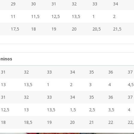
29
30
31
32
33
34
11
11,5
12,5
13,5
1
2
17,5
18
19
20
20,5
21,5
eninos
31
32
33
34
35
36
37
13
13,5
1
2
3
4
4,5
31
32
33
34
35
36
37
12,5
13
13,5
1,5
2,5
3,5
4
18
18,5
19
20
21
22
22,