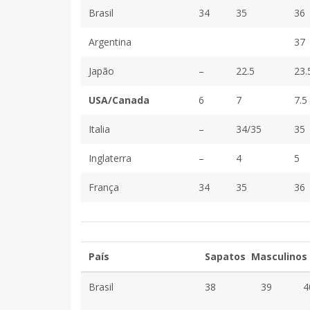
Brasil
34
35
36
Argentina
37
Japão
–
22.5
23.
USA/Canada
6
7
7.5
Italia
–
34/35
35
Inglaterra
–
4
5
França
34
35
36
País
Sapatos Masculinos
Brasil
38
39
4