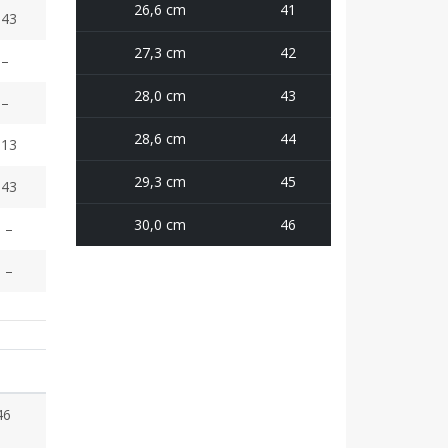
26,6 cm
41
43
27,3 cm
42
–
28,0 cm
43
–
28,6 cm
44
13
29,3 cm
45
43
30,0 cm
46
–
–
46