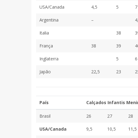
USA/Canada
4,5
5
7
Argentina
–
4
Italia
38
3
França
38
39
4
Inglaterra
5
6
Japão
22,5
23
2
País
Calçados Infantis Meni
Brasil
26
27
28
USA/Canada
9,5
10,5
11,5