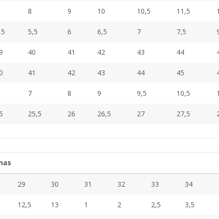
8
9
10
10,5
11,5
,5
5,5
6
6,5
7
7,5
9
40
41
42
43
44
0
41
42
43
44
45
7
8
9
9,5
10,5
5
25,5
26
26,5
27
27,5
nas
29
30
31
32
33
34
12,5
13
1
2
2,5
3,5