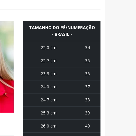
TAMANHO DO PÉ/NUMERAÇÃO
- BRASIL -
22,0 cm
34
22,7 cm
35
23,3 cm
36
24,0 cm
37
24,7 cm
38
25,3 cm
39
26,0 cm
40