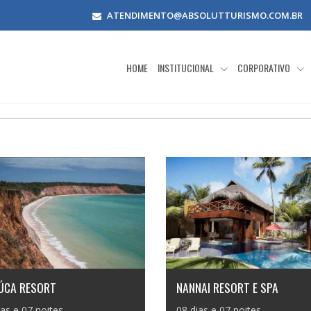
ATENDIMENTO@ABSOLUTTURISMO.COM.BR
HOME
INSTITUCIONAL
CORPORATIVO
IÚCA RESORT
NANNAI RESORT E SPA
ias e 07 noites
08 dias e 07 noites