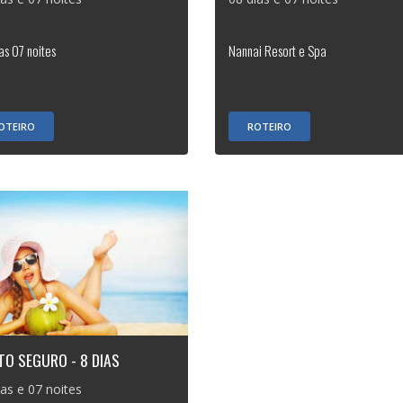
as 07 noites
Nannai Resort e Spa
OTEIRO
ROTEIRO
TO SEGURO - 8 DIAS
ias e 07 noites