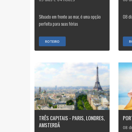
Situado em frente ao mar, é uma opção
08 di
perfeita para suas férias
ROTEIRO
R
TRÊS CAPITAIS - PARIS, LONDRES,
POR
AMSTERDÃ
08 d