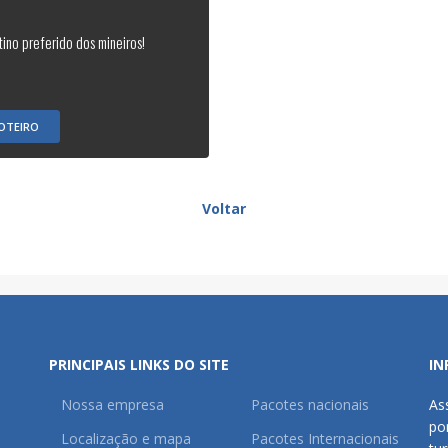
tino preferido dos mineiros!
OTEIRO
Voltar
PRINCIPAIS LINKS DO SITE
IN
Nossa empresa
Pacotes nacionais
As
po
Localização e mapa
Pacotes Internacionais