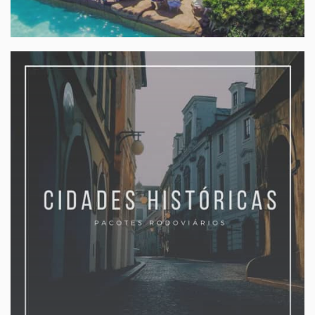
CALDAS NOVAS
Viagens para a família
Caldas Novas e Rio Quente. Aéreo e rodoviário
sob-consulta
A partir de:
» Veja mais...