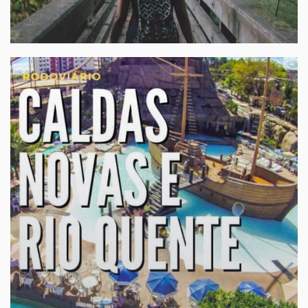
ECOTURISMO
Turismo de aventura
Chapada dos Guimarães, Bonito, Pantanal, pesca
profissional
sob-consulta
A partir de:
» Veja mais...