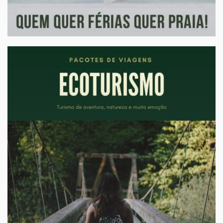
LITORAL BRASILEIRO
Partiu vida boa
Os melhores destinos para o litoral brasileiro!
sob-consulta
A partir de:
» Destinos