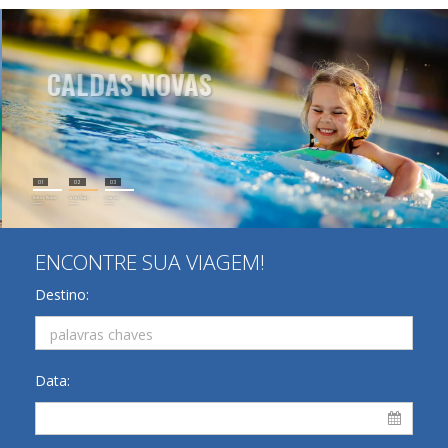
CALDAS NOVAS
O paraíso das águas quentes!
Hotéis
01
02
03
Hotéis e Resorts
Caldas Novas
Cruzeiros
>>>>>>>>>
>>>>>>>>>
>>>>>>>>>
ENCONTRE SUA VIAGEM!
Destino:
Data: