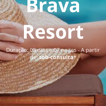
Brava
Resort
Duração: 08 dias e 07 noites - A partir
de:
sob-consulta
*