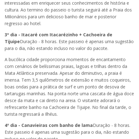
interessadas em enriquecer seus conhecimentos de história e
cultura. Ao termino do passeio o turista seguirá até a Praia dos
Milionários para um delicioso banho de mar e posterior
regresso ao hotel.
3º dia - Itacaré com Itacarézinho + Cachoeira de
Tijuipe
Duração - 8 horas. Este passeio é apenas uma sugestão
para o dia, não estando incluso no valor do pacote.
A bucólica cidade proporciona momentos de encantamento
com cenários de belíssimas praias, lagoas e trilhas dentro da
Mata Atlântica preservada. Apesar do diminutivo, a praia é
imensa. Tem 3,5 quilômetros de extensão e muitos coqueiros,
boas ondas para a prática de surf e um ponto de desova de
tartarugas marinhas. Na ponta norte uma cascata de água doce
desce da mata e cai direto na areia. O visitante adorará o
refrescante banho na Cachoeira de Tijuipe. No final da tarde, o
turista regressará a Ilhéus.
4º dia - Canavieiras com banho de lama
Duração - 8 horas.
Este passeio é apenas uma sugestão para o dia, não estando
incluso no valor do pacote.