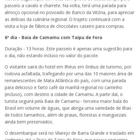
passeio a cavalo e charrete. Na volta, terá uma parada para
almoço opcional no povoado de Banco da Vitória, para apreciar
as delícias da culinária regional. O trajeto continuará com a
visita a loja de fábrica de chocolates caseiro para compras.
6º dia - Baia de Camamu com Taipu de Fora
Duração - 13 horas. Este passeio é apenas uma sugestão para
o dia, não estando incluso no valor do pacote.
O visitante sairá do hotel em Ilhéus em ônibus de turismo, por
rodovia asfaltada, trafegando por uma das 10 maiores área de
remanescentes de Mata Atlântica do país, com uma parada
para delicioso e farto café da manhã regional no caminho
(incluso), com destino a cidade de Camamu. A partir daí, o
turista seguirá pela Baia de Camamu - terceira maior baía do
Brasil em volume de águas, que abriga uma variedade de ilhas
de todos tamanhos, além de praias, florestas e manguezais
ainda bem preservados.
O desembarque será no Vilarejo de Barra Grande e traslado em
jardineira até a Praia de Taipu de Fora, que possui coqueiros,