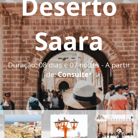
Deserto
Saara
Duração: 08 dias e 07 noites - A partir
de:
Consulte
*