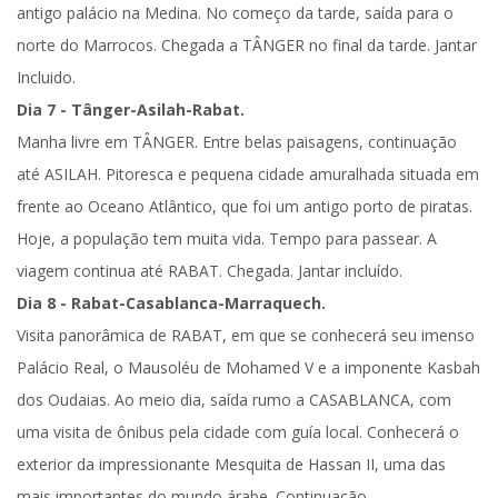
antigo palácio na Medina
. No começo da tarde, saída para o
norte do Marrocos. Chegada a
TÂNGER
no final da tarde.
Jantar
Incluido.
Dia 7 - Tânger-Asilah-Rabat.
Manha livre em
TÂNGER
. Entre belas paisagens, continuação
até
ASILAH
. Pitoresca e pequena cidade amuralhada situada em
frente ao Oceano Atlântico, que foi um antigo porto de piratas.
Hoje, a população tem muita vida. Tempo para passear. A
viagem continua até
RABAT
. Chegada.
Jantar incluído.
Dia 8 - Rabat-Casablanca-Marraquech.
Visita panorâmica de
RABAT
, em que se conhecerá seu imenso
Palácio Real, o Mausoléu de Mohamed V e a imponente Kasbah
dos Oudaias. Ao meio dia, saída rumo a
CASABLANCA
, com
uma
visita de ônibus
pela cidade com guía local. Conhecerá o
exterior da impressionante Mesquita de Hassan II, uma das
mais importantes do mundo árabe. Continuação