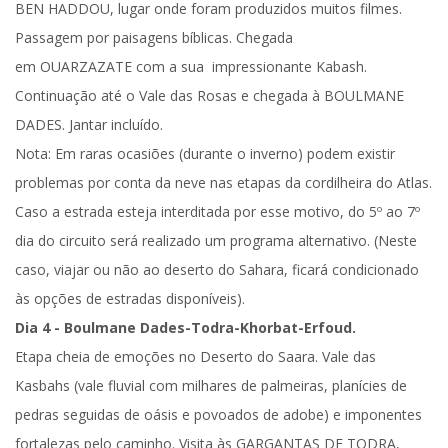
BEN HADDOU
, lugar onde foram produzidos muitos filmes.
Passagem por paisagens bíblicas. Chegada
em
OUARZAZATE
com a sua impressionante Kabash.
Continuação até o Vale das Rosas e chegada à
BOULMANE
DADES
.
Jantar incluído.
Nota:
Em raras ocasiões (durante o inverno) podem existir
problemas por conta da neve nas etapas da cordilheira do Atlas.
Caso a estrada esteja interditada por esse motivo, do 5º ao 7º
dia do circuito será realizado um programa alternativo. (Neste
caso, viajar ou não ao deserto do Sahara, ficará condicionado
às opções de estradas disponíveis).
Dia 4 - Boulmane Dades-Todra-Khorbat-Erfoud.
Etapa cheia de emoções no Deserto do Saara. Vale das
Kasbahs (vale fluvial com milhares de palmeiras, planícies de
pedras seguidas de oásis e povoados de adobe) e imponentes
fortalezas pelo caminho. Visita às
GARGANTAS DE TODRA
,