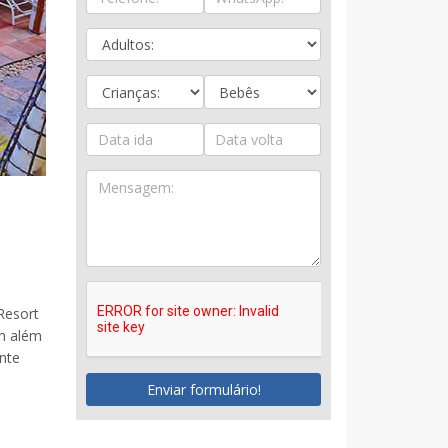
Resort
um além
nte
Enviar formulário!