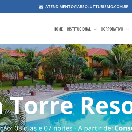
ATENDIMENTO@ABSOLUTTURISMO.COM.BR
HOME
INSTITUCIONAL
CORPORATIVO
 Torre Res
ão: 08 dias e 07 noites - A partir de:
Cons