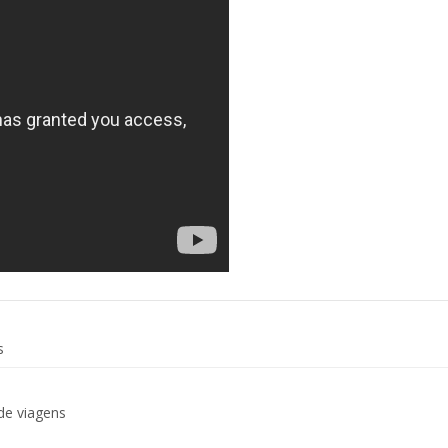
s
de viagens