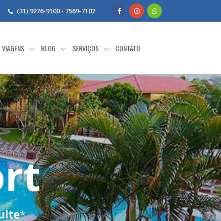
(31) 9276-9100 - 7569-7107
VIAGENS
BLOG
SERVIÇOS
CONTATO
ort
ulte
*