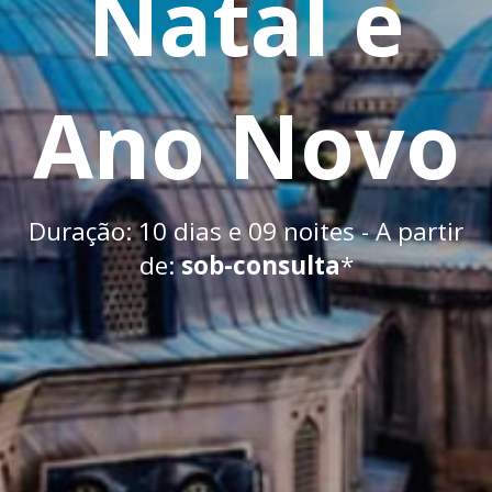
Natal e
Ano Novo
Duração: 10 dias e 09 noites - A partir
de:
sob-consulta
*