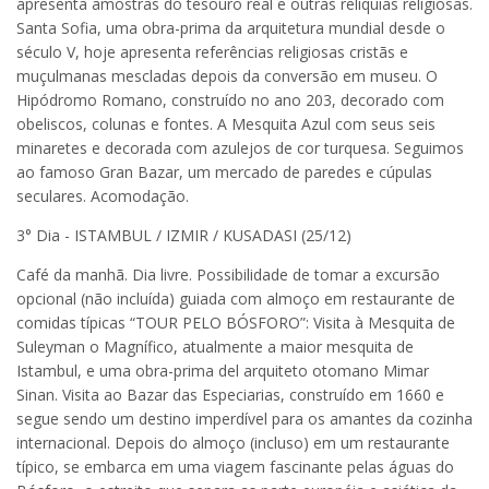
apresenta amostras do tesouro real e outras relíquias religiosas.
Santa Sofia, uma obra-prima da arquitetura mundial desde o
século V, hoje apresenta referências religiosas cristãs e
muçulmanas mescladas depois da conversão em museu. O
Hipódromo Romano, construído no ano 203, decorado com
obeliscos, colunas e fontes. A Mesquita Azul com seus seis
minaretes e decorada com azulejos de cor turquesa. Seguimos
ao famoso Gran Bazar, um mercado de paredes e cúpulas
seculares. Acomodação.
3° Dia - ISTAMBUL / IZMIR / KUSADASI (25/12)
Café da manhã. Dia livre. Possibilidade de tomar a excursão
opcional (não incluída) guiada com almoço em restaurante de
comidas típicas “TOUR PELO BÓSFORO”: Visita à Mesquita de
Suleyman o Magnífico, atualmente a maior mesquita de
Istambul, e uma obra-prima del arquiteto otomano Mimar
Sinan. Visita ao Bazar das Especiarias, construído em 1660 e
segue sendo um destino imperdível para os amantes da cozinha
internacional. Depois do almoço (incluso) em um restaurante
típico, se embarca em uma viagem fascinante pelas águas do