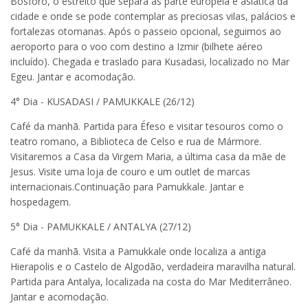
Bósforo, o estreito que separa as parte européia e asiática da
cidade e onde se pode contemplar as preciosas vilas, palácios e
fortalezas otomanas. Após o passeio opcional, seguimos ao
aeroporto para o voo com destino a Izmir (bilhete aéreo
incluído). Chegada e traslado para Kusadasi, localizado no Mar
Egeu. Jantar e acomodação.
4° Dia - KUSADASI / PAMUKKALE (26/12)
Café da manhã. Partida para Éfeso e visitar tesouros como o
teatro romano, a Biblioteca de Celso e rua de Mármore.
Visitaremos a Casa da Virgem Maria, a última casa da mãe de
Jesus. Visite uma loja de couro e um outlet de marcas
internacionais.Continuação para Pamukkale. Jantar e
hospedagem.
5° Dia - PAMUKKALE / ANTALYA (27/12)
Café da manhã. Visita a Pamukkale onde localiza a antiga
Hierapolis e o Castelo de Algodão, verdadeira maravilha natural.
Partida para Antalya, localizada na costa do Mar Mediterrâneo.
Jantar e acomodação.