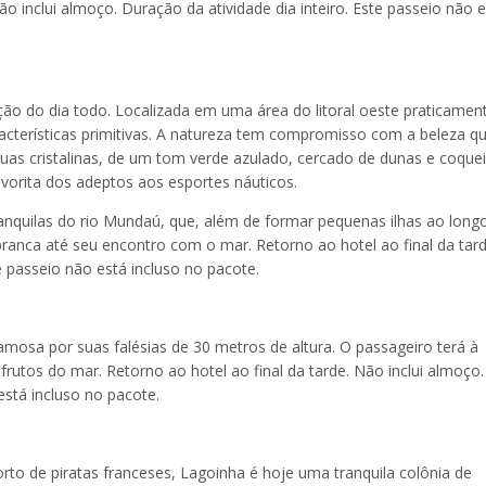
 inclui almoço. Duração da atividade dia inteiro. Este passeio não 
ão do dia todo. Localizada em uma área do litoral oeste praticamen
cterísticas primitivas. A natureza tem compromisso com a beleza q
 cristalinas, de um tom verde azulado, cercado de dunas e coqueir
avorita dos adeptos aos esportes náuticos.
anquilas do rio Mundaú, que, além de formar pequenas ilhas ao long
branca até seu encontro com o mar. Retorno ao hotel ao final da tar
te passeio não está incluso no pacote.
mosa por suas falésias de 30 metros de altura. O passageiro terá à
frutos do mar. Retorno ao hotel ao final da tarde. Não inclui almoço.
está incluso no pacote.
rto de piratas franceses, Lagoinha é hoje uma tranquila colônia de