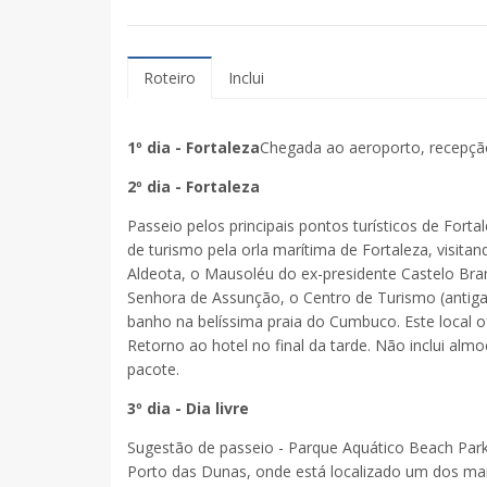
Roteiro
Inclui
1º dia - Fortaleza
Chegada ao aeroporto, recepção 
2º dia - Fortaleza
Passeio pelos principais pontos turísticos de For
de turismo pela orla marítima de Fortaleza, visita
Aldeota, o Mausoléu do ex-presidente Castelo Bran
Senhora de Assunção, o Centro de Turismo (antiga
banho na belíssima praia do Cumbuco. Este local of
Retorno ao hotel no final da tarde. Não inclui almo
pacote.
3º dia - Dia livre
Sugestão de passeio - Parque Aquático Beach Park
Porto das Dunas, onde está localizado um dos maio