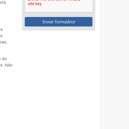
está
Enviar formulário!
te
ue
ais.
o do
de. Não