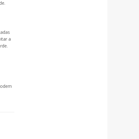
de.
zadas
itar a
rde.
 podem