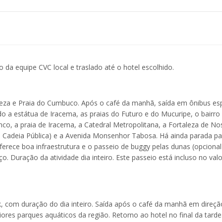
da equipe CVC local e traslado até o hotel escolhido.
taleza e Praia do Cumbuco. Após o café da manhã, saída em ônibus esp
ndo a estátua de Iracema, as praias do Futuro e do Mucuripe, o bairro
co, a praia de Iracema, a Catedral Metropolitana, a Fortaleza de No
 Cadeia Pública) e a Avenida Monsenhor Tabosa. Há ainda parada pa
erece boa infraestrutura e o passeio de buggy pelas dunas (opcional
ço. Duração da atividade dia inteiro. Este passeio está incluso no val
, com duração do dia inteiro. Saída após o café da manhã em direçã
res parques aquáticos da região. Retorno ao hotel no final da tarde