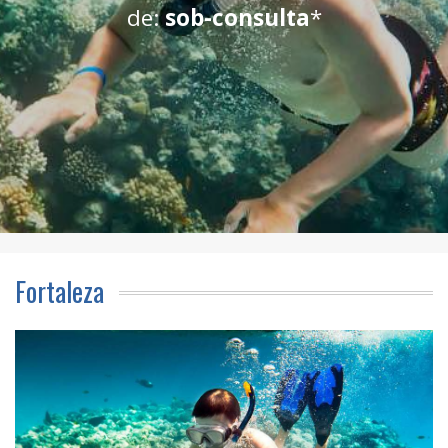
de:
sob-consulta
*
Fortaleza