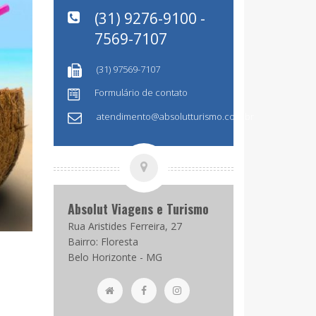
(31) 9276-9100 -
7569-7107
(31) 97569-7107
Formulário de contato
atendimento@absolutturismo.com.br
Absolut Viagens e Turismo
Rua Aristides Ferreira, 27
Bairro: Floresta
Belo Horizonte - MG