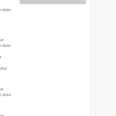
m dolor
ur.
m dolor
t,
tetur
ur.
m dolor
ur.